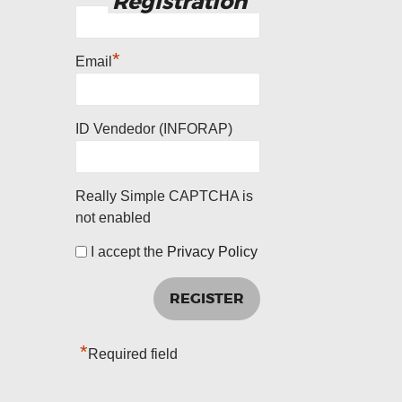
Registration
*
Email
ID Vendedor (INFORAP)
Really Simple CAPTCHA is
not enabled
I accept the
Privacy Policy
*
Required field