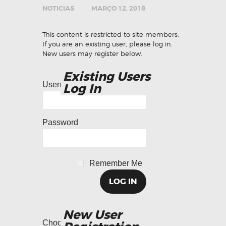
NOTICIAS
MARÇO 12, 2018
This content is restricted to site members.
If you are an existing user, please log in.
New users may register below.
Existing Users
Username or Email
Log In
Password
Remember Me
New User
*
Choose a Username