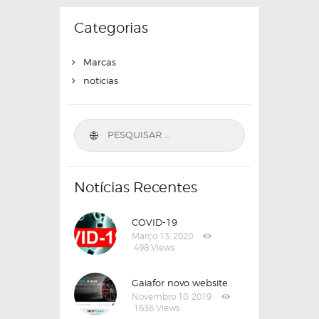
Categorias
Marcas
noticias
Pesquisar
por:
Notícias Recentes
COVID-19
Março 13, 2020
498
Views
Gaiafor novo website
Novembro 10, 2019
1636
Views